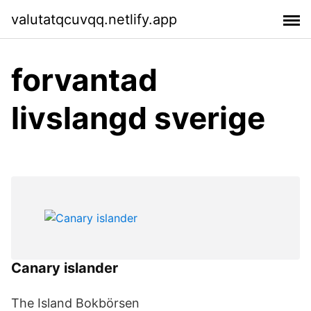
valutatqcuvqq.netlify.app
forvantad
livslangd sverige
Canary islander
The Island Bokbörsen