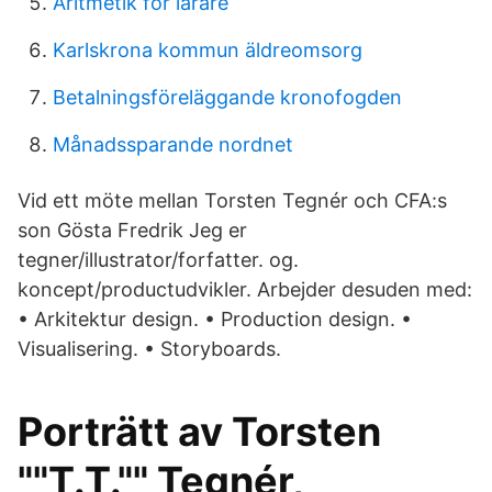
Aritmetik for larare
Karlskrona kommun äldreomsorg
Betalningsföreläggande kronofogden
Månadssparande nordnet
Vid ett möte mellan Torsten Tegnér och CFA:s
son Gösta Fredrik Jeg er
tegner/illustrator/forfatter. og.
koncept/productudvikler. Arbejder desuden med:
• Arkitektur design. • Production design. •
Visualisering. • Storyboards.
Porträtt av Torsten
""T.T."" Tegnér,