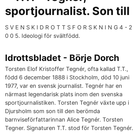
sportjournalist. Son till
S V E N S K I D R O T T S F O R S K N I N G 4 - 2
0 0 5. Ideologi för svältfödd.
Idrottsbladet - Börje Dorch
Torsten Elof Kristoffer Tegnér, ofta kallad T.T.,
född 6 december 1888 i Stockholm, död 10 juni
1977, var en svensk journalist. Tegnér har en
närmast legendarisk plats inom den svenska
sportjournalistiken. Torsten Tegnér växte upp i
Djursholm som son till den berömda
barnviseförfattarinnan Alice Tegnér. Torsten
Tegner. Signaturen T.T. stod för Torsten Tegnér.