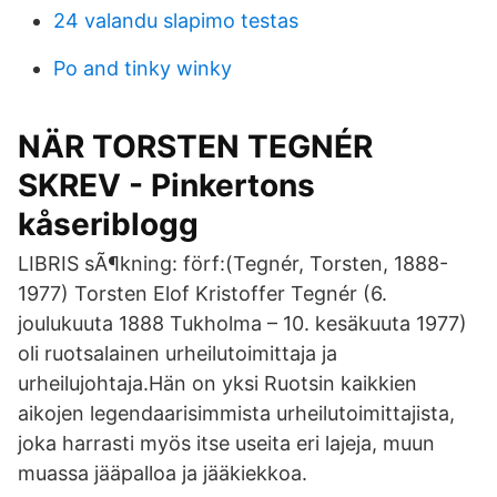
24 valandu slapimo testas
Po and tinky winky
NÄR TORSTEN TEGNÉR
SKREV - Pinkertons
kåseriblogg
LIBRIS sÃ¶kning: förf:(Tegnér, Torsten, 1888-
1977) Torsten Elof Kristoffer Tegnér (6.
joulukuuta 1888 Tukholma – 10. kesäkuuta 1977)
oli ruotsalainen urheilutoimittaja ja
urheilujohtaja.Hän on yksi Ruotsin kaikkien
aikojen legendaarisimmista urheilutoimittajista,
joka harrasti myös itse useita eri lajeja, muun
muassa jääpalloa ja jääkiekkoa.