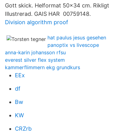
Gott skick. Helformat 50x34 cm. Rikligt
Illustrerad. GAIS HAR 00759148.
Division algorithm proof
hat paulus jesus gesehen
panoptix vs livescope
anna-karin johansson rfsu
everest silver flex system
kammerflimmern ekg grundkurs
EEx
df
Bw
KW
CRZrb