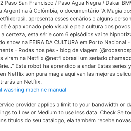
2 Paso San Francisco / Paso Agua Negra / Dakar BM
a Argentina à Colômbia, o documentário “A Magia do
etflixbrasil, apresenta esses cenários e alguns pers
você é apaixonado pelo visual e pela cultura dos povo
a certeza, esta série com 6 episódios vai te hipnoti
do show na FEIRA DA CULTURA em Porto Nacional -
ments - Rodas nos pés - blog de viagem (@rodasnos
s viram na Netflix @netflixbrasil um seriado chamad
rie…” Este robot ha aprendido a andar Estas series y 
n Netflix son pura magia aquí van las mejores pelícu
rarás en Netflix.
al washing machine manual
service provider applies a limit to your bandwidth or d
ttings to Low or Medium to use less data. Check Se t
guns títulos do seu catálogo, ela também recebe novas 