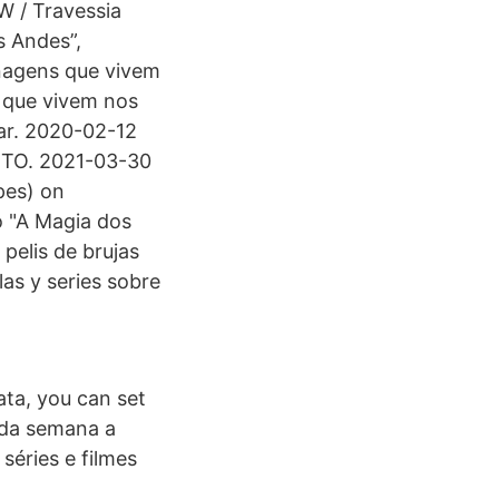
W / Travessia
s Andes”,
onagens que vivem
s que vivem nos
zar. 2020-02-12
 TO. 2021-03-30
pes) on
o "A Magia dos
pelis de brujas
las y series sobre
ata, you can set
oda semana a
séries e filmes