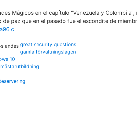
des Mágicos en el capítulo “Venezuela y Colombi a”, 
o de paz que en el pasado fue el escondite de miembr
ta96 c
great security questions
gamla förvaltningslagen
dows 10
mästarutbildning
teservering