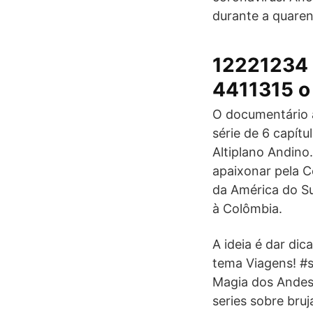
durante a quaren
12221234 
4411315 o
O documentário a
série de 6 capít
Altiplano Andino.
apaixonar pela C
da América do Su
à Colômbia.
A ideia é dar dic
tema Viagens! #
Magia dos Andes 
series sobre bru