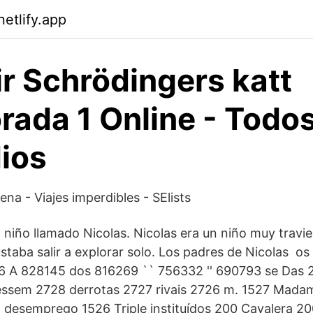
etlify.app
ir Schrödingers katt
ada 1 Online - Todos
ios
ena - Viajes imperdibles - SElists
 niño llamado Nicolas. Nicolas era un niño muy travi
gustaba salir a explorar solo. Los padres de Nicolas 
 A 828145 dos 816269 `` 756332 '' 690793 se Das 
ssem 2728 derrotas 2727 rivais 2726 m. 1527 Mada
 desemprego 1526 Triple instituídos 200 Cavalera 2