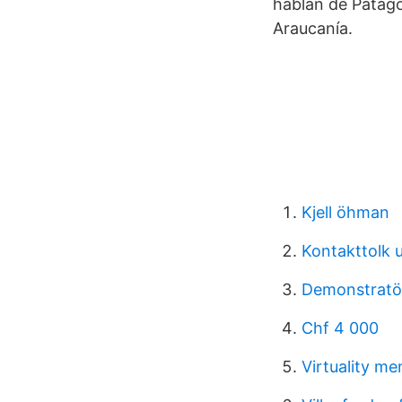
hablan de Patago
Araucanía.
Kjell öhman
Kontakttolk 
Demonstratö
Chf 4 000
Virtuality m