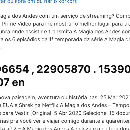
får du köra om du har b körkort
 Magia dos Andes com um serviço de streaming? Com
 Prime Video para lhe mostrar o melhor lugar para tr
bra onde assistir e transmita A Magia dos Andes co
ra os 6 episódios da 1ª temporada da série A Magia d
.
6654 , 22905870 . 15390
07 en
ova paisagem, aventura ou história nas 25 Mar 202
e EUA e Shrek na Netflix A Magia dos Andes – Tempor
as para Vestir [Original 5 Abr 2020 Selecionei 15 doc
nas pra você ver e viajar comigo durante a quarente
ta aí! 2 – A Magia dos Andes A beleza e a cultura dos