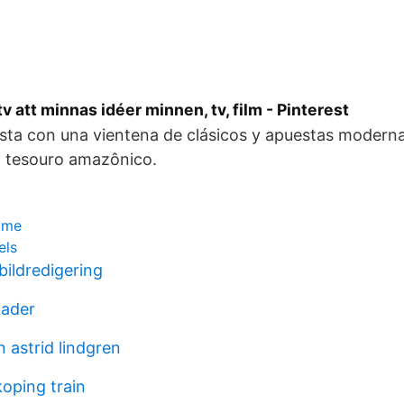
v att minnas idéer minnen, tv, film - Pinterest
ista con una vientena de clásicos y apuestas modern
O tesouro amazônico.
lme
els
bildredigering
fader
n astrid lindgren
koping train