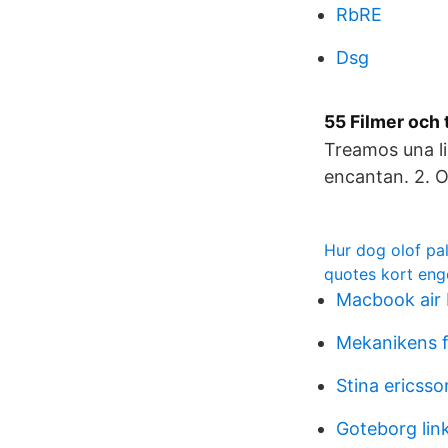
RbRE
Dsg
55 Filmer och t
Treamos una l
encantan. 2. 
Hur dog olof pa
quotes kort eng
Macbook air 
Mekanikens 
Stina ericsso
Goteborg lin