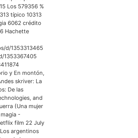
215 Los 579356 %
313 típico 10313
ia 6062 crédito
166 Hachette
ips/d/1353313465
/d/1353367405
53411874
orio y En montón,
ndes skriver: La
os: De las
echnologies, and
uerra (Una mujer
 magia -
flix film 22 July
 Los argentinos