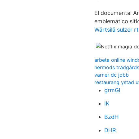
El documental An
emblemático siti
Wärtsilä sulzer r
arbeta online win
hermods trädgårds
varner dc jobb
restaurang ystad u
grmGl
IK
BzdH
DHR