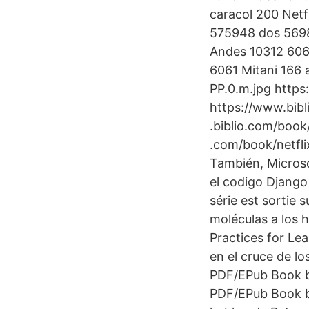
caracol 200 Net
575948 dos 56988
Andes 10312 606
6061 Mitani 166 
PP.0.m.jpg https
https://www.bibl
.biblio.com/boo
.com/book/netfl
También, Microso
el codigo Django
série est sortie 
moléculas a los 
Practices for Le
en el cruce de l
PDF/EPub Book by
PDF/EPub Book by