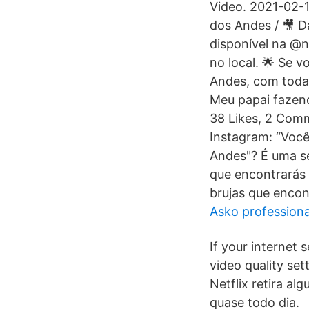
Video. 2021-02-1
dos Andes / 🎥 D
disponível na @n
no local. 🌟 Se 
Andes, com toda 
Meu papai fazen
38 Likes, 2 Com
Instagram: “Você
Andes"? É uma sé
que encontrarás e
brujas que encont
Asko profession
If your internet 
video quality se
Netflix retira al
quase todo dia.