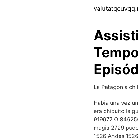
valutatqcuvqq.n
Assist
Tempor
Episód
La Patagonia chil
Habia una vez un
era chiquito le 
919977 O 846256
magia 2729 pude
1526 Andes 1526