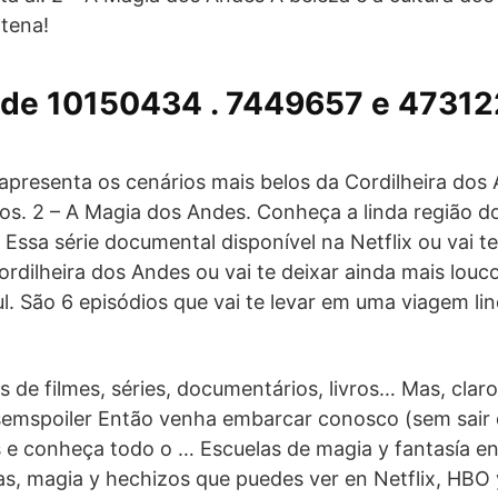
tena!
de 10150434 . 7449657 e 47312
presenta os cenários mais belos da Cordilheira dos
ulos. 2 – A Magia dos Andes. Conheça a linda região d
 Essa série documental disponível na Netflix ou vai te
ordilheira dos Andes ou vai te deixar ainda mais louc
l. São 6 episódios que vai te levar em uma viagem li
as de filmes, séries, documentários, livros… Mas, cla
semspoiler Então venha embarcar conosco (sem sair 
e conheça todo o … Escuelas de magia y fantasía en
jas, magia y hechizos que puedes ver en Netflix, HBO