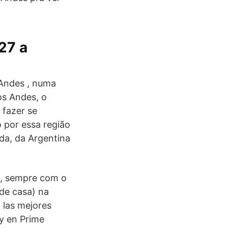
27 a
 Andes , numa
os Andes, o
 fazer se
o por essa região
nda, da Argentina
ro, sempre com o
de casa) na
 las mejores
 y en Prime