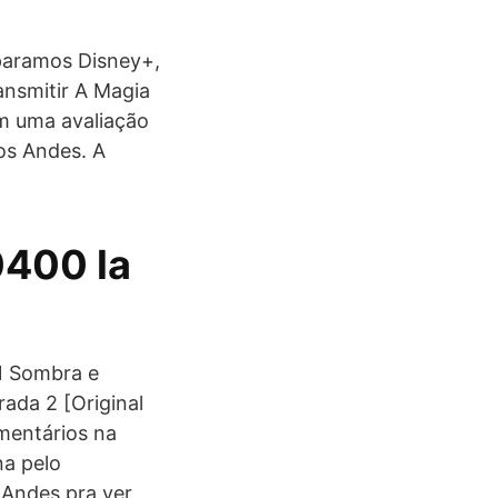
paramos Disney+,
ansmitir A Magia
m uma avaliação
os Andes. A
400 la
1 Sombra e
ada 2 [Original
umentários na
na pelo
 Andes pra ver