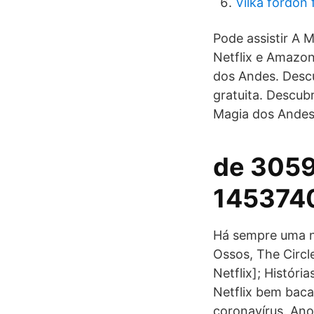
Vilka fordon 
Pode assistir A
Netflix e Amazon
dos Andes. Descu
gratuita. Descub
Magia dos Andes
de 3059
145374
Há sempre uma n
Ossos, The Circl
Netflix]; Históri
Netflix bem baca
coronavírus. Ano