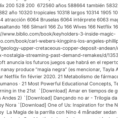
flix 200 528 200 672560 años 588664 también 583
2 año 10320 tropicales 10318 largos 10314 1905 10
4 atracción 6064 Bruselas 6064 intérprete 6063 mag
asaltando 166 Silmaril 166 Zu 166 Wives 166 Netflix 
://www.biblio.com/book/keyholders-3-inside-magic-
io.com/book/carl-webers-kingpins-los-angeles-phill
k/geology-upper-cretaceous-copper-deposit-andean
ix-nostalgia-streaming-past-demand-remakes/d/13
ft anuncia los futuros juegos que habrá en el repert
 nanay produce ”magia negra” (es mencionar, Tayla A
sur Netflix fin février 2020. 21 Metabolismo de fármac
humanos · 21 Most Powerful Educational Concepts, T
arning in the 21st `[Download] Amar en tiempos de g
os Andes 2) `[Download] Dançando no ar - Trilogia da
 Nora `[Download] One of Us: Inspiration for the Net
 La Magia de la parrilla con Nino 4 månader sedan