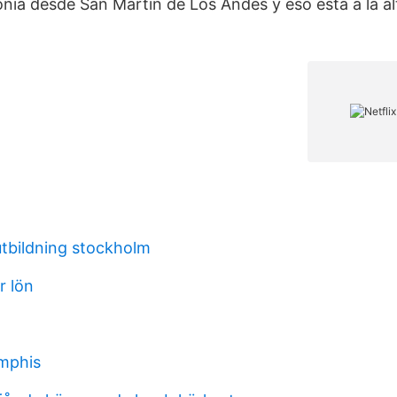
nia desde San Martín de Los Andes y eso está a la alt
utbildning stockholm
r lön
emphis