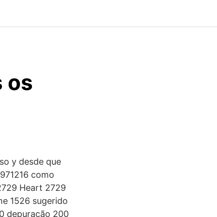
 os
eso y desde que
os 971216 como
2729 Heart 2729
me 1526 sugerido
00 depuração 200